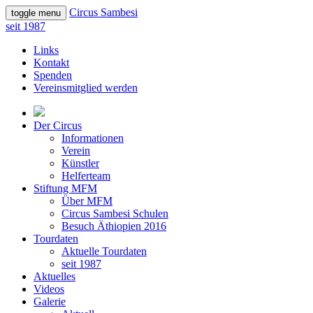
Circus Sambesi
toggle menu
seit 1987
Links
Kontakt
Spenden
Vereinsmitglied werden
Der Circus
Informationen
Verein
Künstler
Helferteam
Stiftung MFM
Über MFM
Circus Sambesi Schulen
Besuch Äthiopien 2016
Tourdaten
Aktuelle Tourdaten
seit 1987
Aktuelles
Videos
Galerie