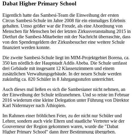
Dabat Higher Primary School
Eigentlich hatte das Sambesi-Team die Einweihung der ersten
Circus Sambesi-Schule im Jahre 2008 für ein einmaliges Erlebnis
gehalten. Umso größer war die Freude, als eine Abordnung von
Menschen für Menschen bei der letzten Zirkusveranstaltung 2015 in
Dietfurt die Sambesi-Mitarbeiter mit der Nachricht überraschte, dass
von den Spendengeldern der Zirkusbesucher eine weitere Schule
finanziert werden konnte.
Die zweite Sambesi-Schule liegt im MfM-Projektgebiet Borena, ca.
350 km nördlich der Hauptstadt Addis Abeba. Die Schule umfasst
drei Gebäude mit insgesamt 12 Klassenzimmern und einem
zusätzlichen Verwaltungsgebäude. In der neuen Schule werden
zukünftig ca. 820 Schüler in 8 Jahrgangsstufen unterrichtet.
Auch dieses mal ließen es sich die Sambesianer nicht nehmen, an
der Einweihung der Schule teilzunehmen. Und so reiste im Februar
2016 wiederum eine kleine Delegation unter Führung von Direktor
Karl Nidermayer nach Äthiopien.
Im Rahmen einer fröhlichen Feier, zu der nicht nur Schüler und
Lehrer, sondern auch viele Eltern und staatliche Vertreter wie der
Gouverneur der Region gekommen waren, wurde die "Dabat
Higher Primary School" dann ihrer Bestimmung übergeben.