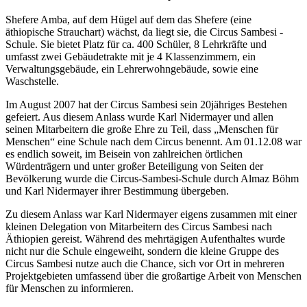
Shefere Amba, auf dem Hügel auf dem das Shefere (eine
äthiopische Strauchart) wächst, da liegt sie, die Circus Sambesi -
Schule. Sie bietet Platz für ca. 400 Schüler, 8 Lehrkräfte und
umfasst zwei Gebäudetrakte mit je 4 Klassenzimmern, ein
Verwaltungsgebäude, ein Lehrerwohngebäude, sowie eine
Waschstelle.
Im August 2007 hat der Circus Sambesi sein 20jähriges Bestehen
gefeiert. Aus diesem Anlass wurde Karl Nidermayer und allen
seinen Mitarbeitern die große Ehre zu Teil, dass „Menschen für
Menschen“ eine Schule nach dem Circus benennt. Am 01.12.08 war
es endlich soweit, im Beisein von zahlreichen örtlichen
Würdenträgern und unter großer Beteiligung von Seiten der
Bevölkerung wurde die Circus-Sambesi-Schule durch Almaz Böhm
und Karl Nidermayer ihrer Bestimmung übergeben.
Zu diesem Anlass war Karl Nidermayer eigens zusammen mit einer
kleinen Delegation von Mitarbeitern des Circus Sambesi nach
Äthiopien gereist. Während des mehrtägigen Aufenthaltes wurde
nicht nur die Schule eingeweiht, sondern die kleine Gruppe des
Circus Sambesi nutze auch die Chance, sich vor Ort in mehreren
Projektgebieten umfassend über die großartige Arbeit von Menschen
für Menschen zu informieren.