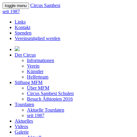
Circus Sambesi
toggle menu
seit 1987
Links
Kontakt
Spenden
Vereinsmitglied werden
Der Circus
Informationen
Verein
Künstler
Helferteam
Stiftung MFM
Über MFM
Circus Sambesi Schulen
Besuch Äthiopien 2016
Tourdaten
Aktuelle Tourdaten
seit 1987
Aktuelles
Videos
Galerie