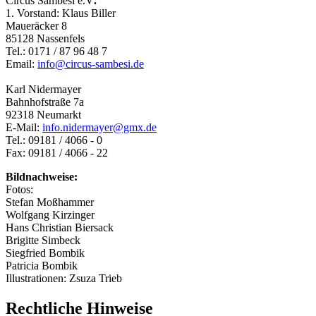
Circus Sambesi e.V
.
1. Vorstand: Klaus Biller
Maueräcker 8
85128 Nassenfels
Tel.: 0171 / 87 96 48 7
Email:
info@circus-sambesi.de
Karl Nidermayer
Bahnhofstraße 7a
92318 Neumarkt
E-Mail:
info.nidermayer@gmx.de
Tel.: 09181 / 4066 - 0
Fax: 09181 / 4066 - 22
Bildnachweise:
Fotos:
Stefan Moßhammer
Wolfgang Kirzinger
Hans Christian Biersack
Brigitte Simbeck
Siegfried Bombik
Patricia Bombik
Illustrationen: Zsuza Trieb
Rechtliche Hinweise