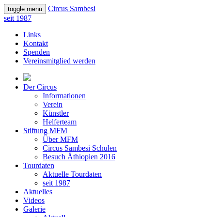
Circus Sambesi
toggle menu
seit 1987
Links
Kontakt
Spenden
Vereinsmitglied werden
Der Circus
Informationen
Verein
Künstler
Helferteam
Stiftung MFM
Über MFM
Circus Sambesi Schulen
Besuch Äthiopien 2016
Tourdaten
Aktuelle Tourdaten
seit 1987
Aktuelles
Videos
Galerie